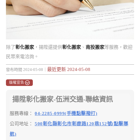
除了
彰化搬家
，揚陞還提供
彰化搬家
、
南投搬家
等服務，歡迎
民眾來電洽詢。
最近更新 2024-05-08
發布時間 2024-05-08｜
版權宣告
揚陞彰化搬家-伍洲交通-聯絡資訊
服務專線：
04-2285-0999(手機點擊撥打)
公司地址：
500彰化縣彰化市彰鹿路120巷152號(點擊導
航)