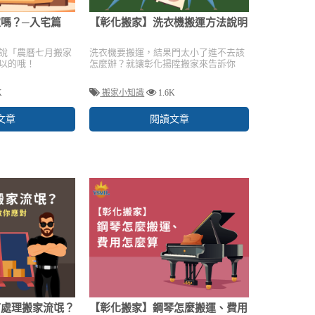
嗎？─入宅篇
【彰化搬家】洗衣機搬運方法說明
說「農曆七月搬家
洗衣機要搬運，結果門太小了進不去該
以的哦！
怎麼辦？就讓彰化揚陞搬家來告訴你
K
搬家小知識
1.6K
文章
閱讀文章
何處理搬家流氓？
【彰化搬家】鋼琴怎麼搬運、費用