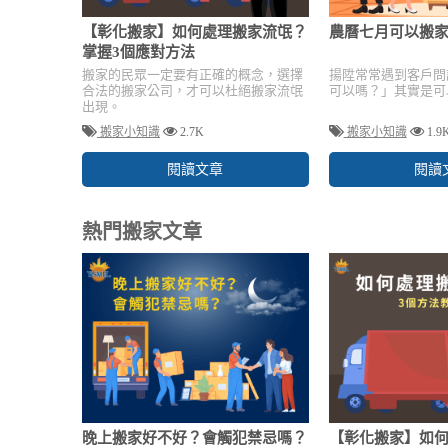
【彰化搬家】如何處理搬家流氓？
農曆七月可以搬家
掌握3個應對方法
搬家的民眾一定要有正確的概念，選擇
揚陞常常遇到客戶問
合法的搬家公司，才可以杜絕搬家流氓
可以嗎？」其實是可
出現。
搬家小知識
2.7K
搬家小知識
1.9
閱讀文章
閱讀
熱門搬家文章
晚上搬家好不好？會觸犯禁忌嗎？
【彰化搬家】如