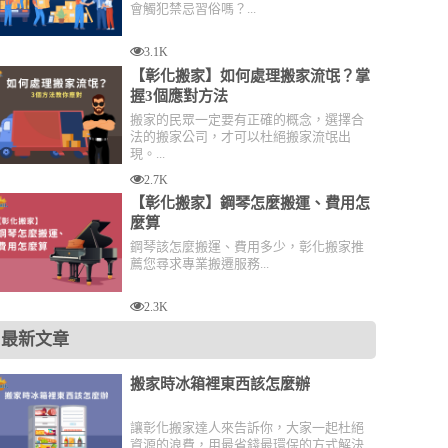
會觸犯禁忌習俗嗎？...
3.1K
【彰化搬家】如何處理搬家流氓？掌
握3個應對方法
搬家的民眾一定要有正確的概念，選擇合
法的搬家公司，才可以杜絕搬家流氓出
現。...
2.7K
【彰化搬家】鋼琴怎麼搬運、費用怎
麼算
鋼琴該怎麼搬運、費用多少，彰化搬家推
薦您尋求專業搬遷服務...
2.3K
最新文章
搬家時冰箱裡東西該怎麼辦
讓彰化搬家達人來告訴你，大家一起杜絕
資源的浪費，用最省錢最環保的方式解決