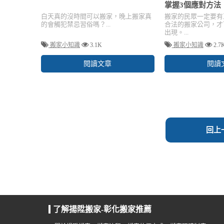
掌握3個應對方法
白天真的沒時間可以搬家，晚上搬家真
搬家的民眾一定要有
的會觸犯禁忌習俗嗎？...
合法的搬家公司，才
出現。...
搬家小知識
3.1K
搬家小知識
2.7
閱讀文章
閱讀
回上
了解揚陞搬家-彰化搬家推薦