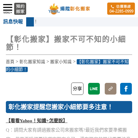
訊息快報
揚
【彰化搬家】搬家不可不知的小細
節！
>
>
>
首頁
彰化搬家知識
搬家小知識
【彰化搬家】搬家不可不知
的小細節！
彰化搬家提醒您搬家小細節要多注意！
【看看Yahoo！知識+怎麼說】
Q：請問大家有請過搬家公司來搬家嗎?最近我們家要準備搬